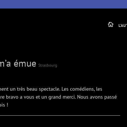

L’A
m’a émue
Strasbourg
iment un très beau spectacle. Les comédiens, les
core bravo a vous et un grand merci. Nous avons passé
is !