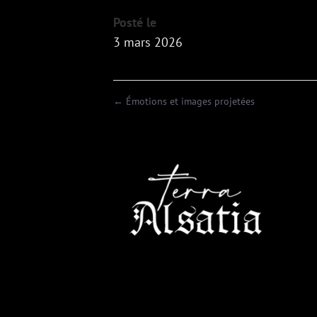
Posté le
3 mars 2026
←
Émotions et images projetées