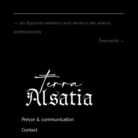
←
Les figurants amateurs sont devenus des acteurs
professionnels
Émerveillé
→
Presse & communication
Contact