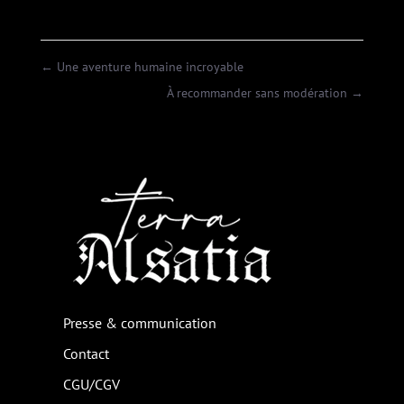
←
Une aventure humaine incroyable
À recommander sans modération
→
Presse & communication
Contact
CGU/CGV